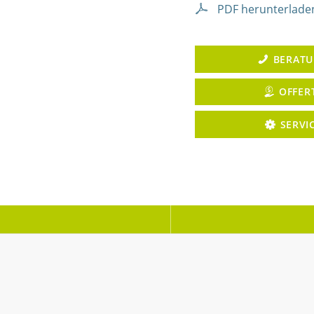
PDF herunterlade
BERAT
OFFER
SERVI