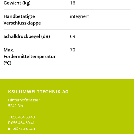
Gewicht (kg)
16
Handbetätigte
integriert
Verschlussklappe
Schalldruckpegel (dB)
69
Max.
70
Fördermitteltemperatur
(°C)
KSU UMWELTTECHNIK AG
Hinterhofstrasse 1
5242 Birr
T 056 464 60 40
F 056 464 60 41
info@ksu-ut.ch