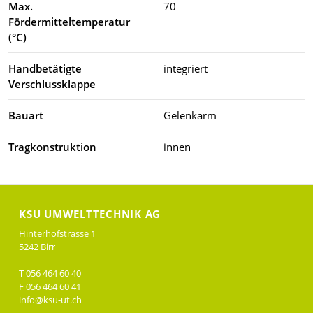
Max.
70
Fördermitteltemperatur
(°C)
Handbetätigte
integriert
Verschlussklappe
Bauart
Gelenkarm
Tragkonstruktion
innen
KSU UMWELTTECHNIK AG
Hinterhofstrasse 1
5242 Birr
T 056 464 60 40
F 056 464 60 41
info@ksu-ut.ch