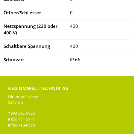
Öffner/Schliesser
0
Netzspannung (230 oder
400
400 V)
Schaltbare Spannung
400
Schutzart
IP 66
KSU UMWELTTECHNIK AG
Hinterhofstrasse 1
5242 Birr
T 056 464 60 40
F 056 464 60 41
info@ksu-ut.ch