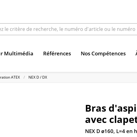
ur Multimédia
Références
Nos Compétences
iration ATEX
NEX D / DX
Bras d'asp
avec clape
NEX D ø160, L=4 en 