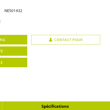
NE501432
F
UNG
CONTACT POUR
TE
CE
Spécifications