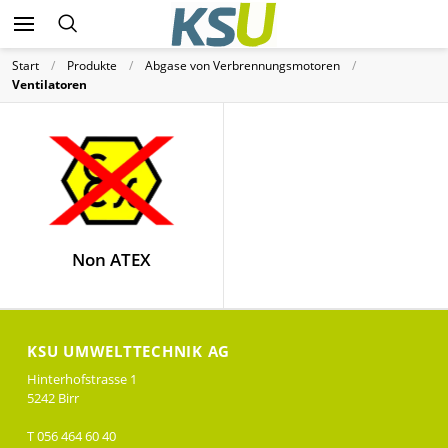
Start
Produkte
Abgase von Verbrennungsmotoren
Ventilatoren
Non ATEX
KSU UMWELTTECHNIK AG
Hinterhofstrasse 1
5242 Birr
T 056 464 60 40