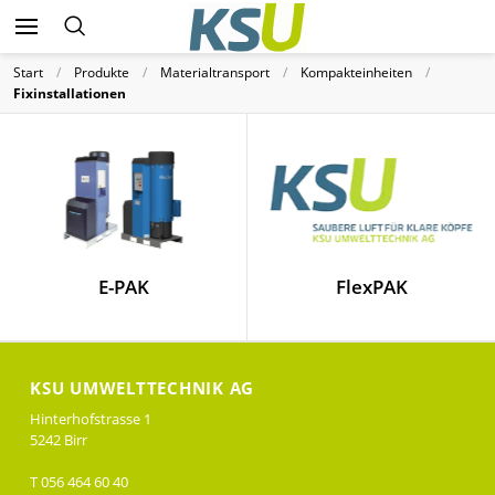
Start
Produkte
Materialtransport
Kompakteinheiten
Fixinstallationen
E-PAK
FlexPAK
KSU UMWELTTECHNIK AG
Hinterhofstrasse 1
5242 Birr
T 056 464 60 40