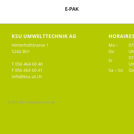
E-PAK
KSU UMWELTTECHNIK AG
HORAIRE
Hinterhofstrasse 1
Mo –
07
5242 Birr
Do
Uh
07
Fr
T 056 464 60 40
Uh
F 056 464 60 41
Sa – So
Ge
info@ksu-ut.ch
© 2026 KSU Umwelttechnik AG