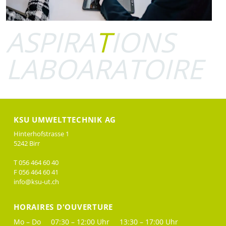
ASPIRA
T
IONS
LABOARATOIRE
KSU UMWELTTECHNIK AG
Hinterhofstrasse 1
5242 Birr
T 056 464 60 40
F 056 464 60 41
info@ksu-ut.ch
HORAIRES D'OUVERTURE
Mo – Do
07:30 – 12:00 Uhr
13:30 – 17:00 Uhr