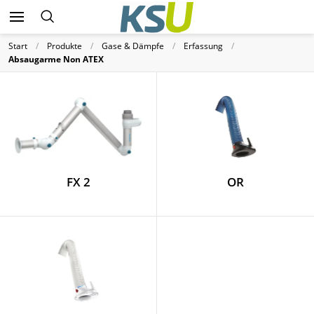
Start
Produkte
Gase & Dämpfe
Erfassung
Absaugarme Non ATEX
FX 2
OR