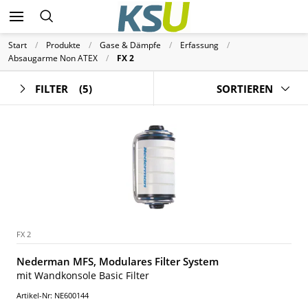
Start
Produkte
Gase & Dämpfe
Erfassung
Absaugarme Non ATEX
FX 2
FILTER
(5)
SORTIEREN
FX 2
Nederman MFS, Modulares Filter System
mit Wandkonsole Basic Filter
Artikel-Nr: NE600144