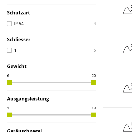
Schutzart
IP 54
4
Schliesser
1
6
Gewicht
Ausgangsleistung
Geräuschpegel