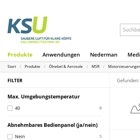
Produkte
Anwendungen
Nederman
Medi
Start
Produkte
Ölnebel & Aerosole
MSR
Motorsteuerunge
FILTER
Gefunden:
Max. Umgebungstemperatur
40
8
Abnehmbares Bedienpanel (ja/nein)
Nein
5