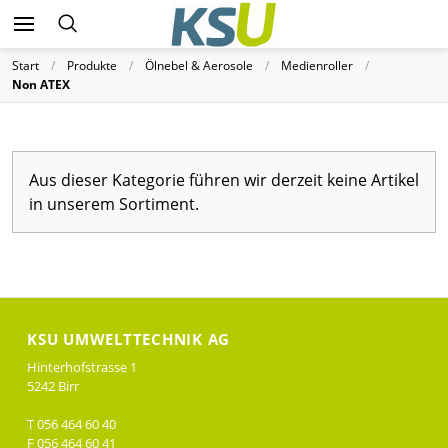
Start
Produkte
Ölnebel & Aerosole
Medienroller
Non ATEX
Aus dieser Kategorie führen wir derzeit keine Artikel
in unserem Sortiment.
KSU UMWELTTECHNIK AG
Hinterhofstrasse 1
5242 Birr
T 056 464 60 40
F 056 464 60 41