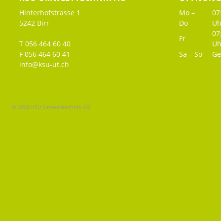
Hinterhofstrasse 1
Mo –
07
5242 Birr
Do
Uh
07
Fr
T 056 464 60 40
Uh
F 056 464 60 41
Sa – So
Ge
info@ksu-ut.ch
© 2026 KSU Umwelttechnik AG