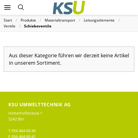
Start
Produkte
Materialtransport
Leitungselemente
Ventile
Schiebeventile
Aus dieser Kategorie führen wir derzeit keine Artikel
in unserem Sortiment.
KSU UMWELTTECHNIK AG
Hinterhofstrasse 1
5242 Birr
T 056 464 60 40
F 056 464 60 41