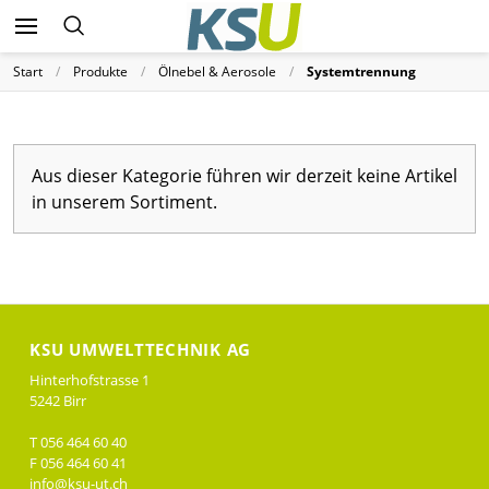
Start
Produkte
Ölnebel & Aerosole
Systemtrennung
Aus dieser Kategorie führen wir derzeit keine Artikel
in unserem Sortiment.
KSU UMWELTTECHNIK AG
Hinterhofstrasse 1
5242 Birr
T 056 464 60 40
F 056 464 60 41
info@ksu-ut.ch