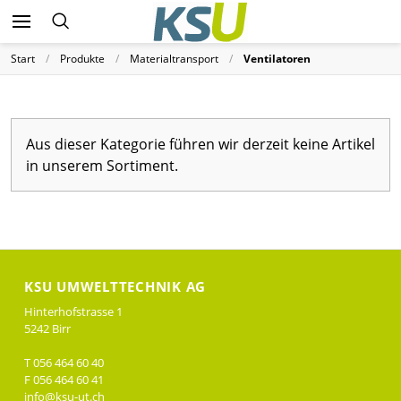
Start
Produkte
Materialtransport
Ventilatoren
Aus dieser Kategorie führen wir derzeit keine Artikel
in unserem Sortiment.
KSU UMWELTTECHNIK AG
Hinterhofstrasse 1
5242 Birr
T 056 464 60 40
F 056 464 60 41
info@ksu-ut.ch