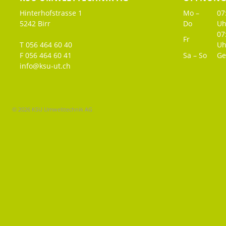
Hinterhofstrasse 1
Mo –
07
5242 Birr
Do
Uh
07
Fr
T 056 464 60 40
Uh
F 056 464 60 41
Sa – So
Ge
info@ksu-ut.ch
© 2026 KSU Umwelttechnik AG