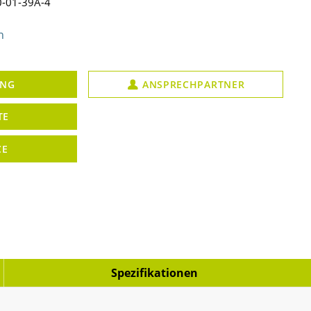
-01-39A-4
n
UNG
ANSPRECHPARTNER
TE
CE
Spezifikationen