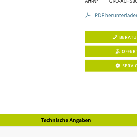
Art-Nr
GRO-ACH580
PDF herunterlade
BERAT
OFFER
SERVI
Technische Angaben