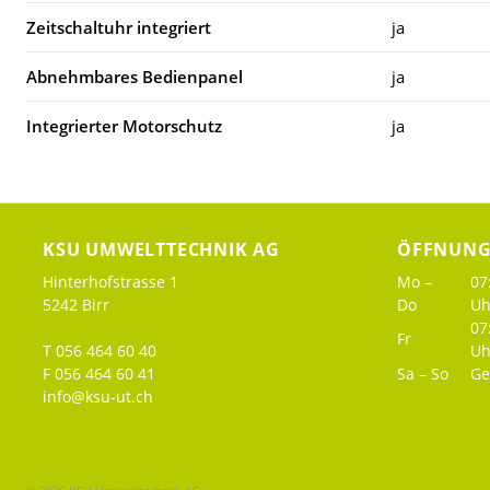
Zeitschaltuhr integriert
ja
Abnehmbares Bedienpanel
ja
Integrierter Motorschutz
ja
KSU UMWELTTECHNIK AG
ÖFFNUNG
Hinterhofstrasse 1
Mo –
07
5242 Birr
Do
Uh
07
Fr
T 056 464 60 40
Uh
F 056 464 60 41
Sa – So
Ge
info@ksu-ut.ch