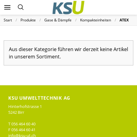
Start
Produkte
Gase & Dämpfe
Kompakteinheiten
ATEX
Aus dieser Kategorie führen wir derzeit keine Artikel
in unserem Sortiment.
KSU UMWELTTECHNIK AG
Hinterhofstrasse 1
5242 Birr
T 056 464 60 40
F 056 464 60 41
info@ksu-ut.ch