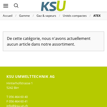
Accueil
Gamme
Gaz & vapeurs
Unités compactes
ATEX
De cette catégorie, nous n'avons actuellement
aucun article dans notre assortiment.
KSU UMWELTTECHNIK AG
Hinterhofstrasse 1
5242 Birr
T 056 464 60 40
F 056 464 60 41
info@ksu-ut.ch