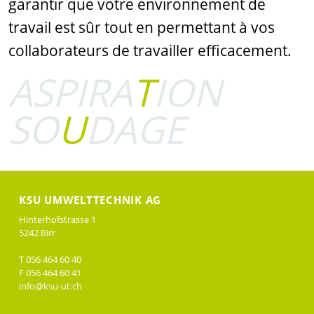
garantir que votre environnement de
travail est sûr tout en permettant à vos
collaborateurs de travailler efficacement.
ASPIRA
T
ION
SO
U
DAGE
KSU UMWELTTECHNIK AG
Hinterhofstrasse 1
5242 Birr
T 056 464 60 40
F 056 464 60 41
info@ksu-ut.ch