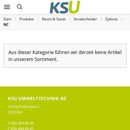
Start
Produkte
Rauch & Staub
Vorabscheider
Zyklone
NC
Aus dieser Kategorie führen wir derzeit keine Artikel
in unserem Sortiment.
KSU UMWELTTECHNIK AG
Hinterhofstrasse 1
5242 Birr
T 056 464 60 40
F 056 464 60 41