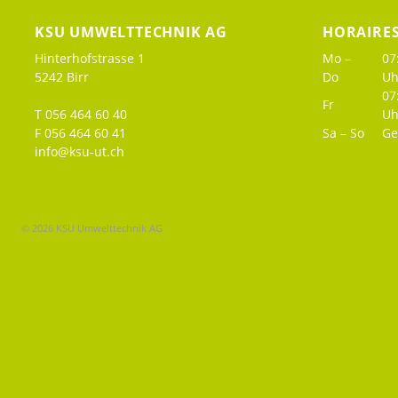
KSU UMWELTTECHNIK AG
HORAIRE
Hinterhofstrasse 1
Mo –
07
5242 Birr
Do
Uh
07
Fr
T 056 464 60 40
Uh
F 056 464 60 41
Sa – So
Ge
info@ksu-ut.ch
© 2026 KSU Umwelttechnik AG