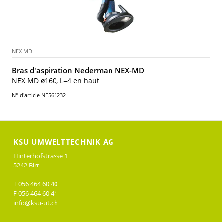
NEX MD
Bras d'aspiration Nederman NEX-MD
NEX MD ø160, L=4 en haut
N° d'article NE561232
KSU UMWELTTECHNIK AG
Hinterhofstrasse 1
5242 Birr
T 056 464 60 40
F 056 464 60 41
info@ksu-ut.ch