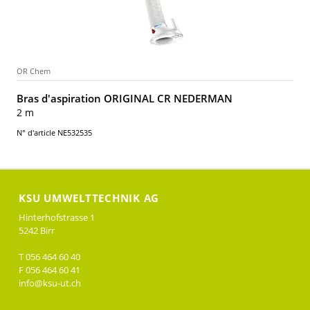
OR Chem
Bras d'aspiration ORIGINAL CR NEDERMAN
2 m
N° d'article NE532535
KSU UMWELTTECHNIK AG
Hinterhofstrasse 1
5242 Birr
T 056 464 60 40
F 056 464 60 41
info@ksu-ut.ch