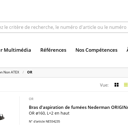
ur Multimédia
Références
Nos Compétences
ion Non ATEX
OR
Vue:
OR
Bras d'aspiration de fumées Nederman ORIGIN
OR ø160, L=2 en haut
N° d'article NE554235