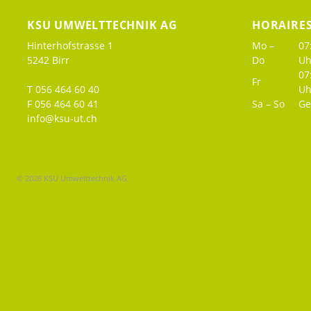
KSU UMWELTTECHNIK AG
HORAIRE
Hinterhofstrasse 1
Mo –
07
5242 Birr
Do
Uh
07
Fr
T 056 464 60 40
Uh
F 056 464 60 41
Sa – So
Ge
info@ksu-ut.ch
© 2026 KSU Umwelttechnik AG