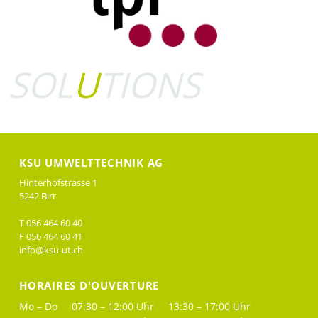
SOL
U
TIONS
KSU UMWELTTECHNIK AG
Hinterhofstrasse 1
5242 Birr
T 056 464 60 40
F 056 464 60 41
info@ksu-ut.ch
HORAIRES D'OUVERTURE
Mo – Do
07:30 – 12:00 Uhr
13:30 – 17:00 Uhr