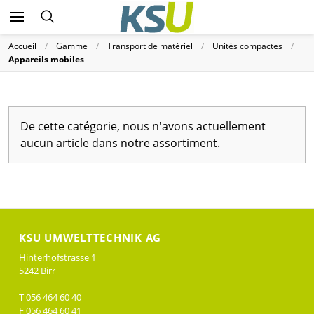
Accueil
Gamme
Transport de matériel
Unités compactes
Appareils mobiles
De cette catégorie, nous n'avons actuellement
aucun article dans notre assortiment.
KSU UMWELTTECHNIK AG
Hinterhofstrasse 1
5242 Birr
T 056 464 60 40
F 056 464 60 41