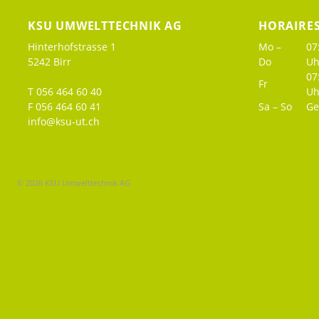
KSU UMWELTTECHNIK AG
HORAIRE
Hinterhofstrasse 1
Mo –
07
5242 Birr
Do
Uh
07
Fr
T 056 464 60 40
Uh
F 056 464 60 41
Sa – So
Ge
info@ksu-ut.ch
© 2026 KSU Umwelttechnik AG