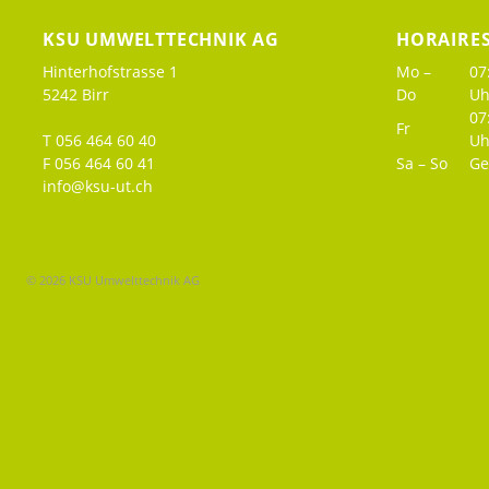
KSU UMWELTTECHNIK AG
HORAIRE
Hinterhofstrasse 1
Mo –
07
5242 Birr
Do
Uh
07
Fr
T 056 464 60 40
Uh
F 056 464 60 41
Sa – So
Ge
info@ksu-ut.ch
© 2026 KSU Umwelttechnik AG