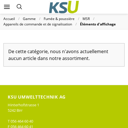
Accueil
Gamme
Fumée & poussière
MSR
Appareils de commande et de signalisation
Éléments d'affichage
De cette catégorie, nous n'avons actuellement
aucun article dans notre assortiment.
KSU UMWELTTECHNIK AG
Hinterhofstrasse 1
5242 Birr
T 056 464 60 40
F 056 464 60 41