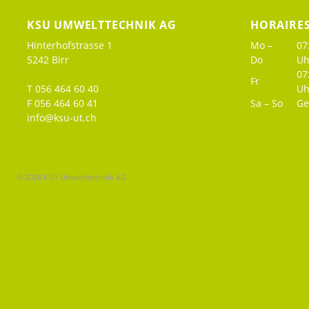
KSU UMWELTTECHNIK AG
HORAIRE
Hinterhofstrasse 1
Mo –
07
5242 Birr
Do
Uh
07
Fr
T 056 464 60 40
Uh
F 056 464 60 41
Sa – So
Ge
info@ksu-ut.ch
© 2026 KSU Umwelttechnik AG