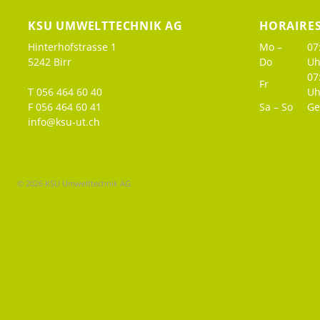
KSU UMWELTTECHNIK AG
HORAIRE
Hinterhofstrasse 1
Mo –
07
5242 Birr
Do
Uh
07
Fr
T 056 464 60 40
Uh
F 056 464 60 41
Sa – So
Ge
info@ksu-ut.ch
© 2026 KSU Umwelttechnik AG