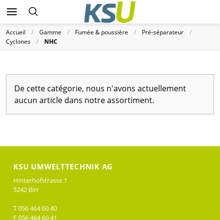
Accueil
Gamme
Fumée & poussière
Pré-séparateur
Cyclones
NHC
De cette catégorie, nous n'avons actuellement
aucun article dans notre assortiment.
KSU UMWELTTECHNIK AG
Hinterhofstrasse 1
5242 Birr
T 056 464 60 40
F 056 464 60 41